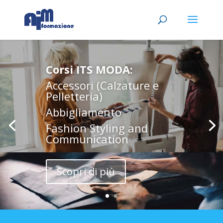
Corsi ITS MODA:
Accessori (Calzature e
Pelletteria)
Abbigliamento
Fashion Styling and
Communication
Scopri di più