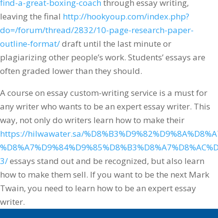
find-a-great-boxing-coach
through essay writing,
leaving the final
http://hookyoup.com/index.php?
do=/forum/thread/2832/10-page-research-paper-
outline-format/
draft until the last minute or
plagiarizing other people’s work. Students’ essays are
often graded lower than they should.
A course on essay custom-writing service is a must for
any writer who wants to be an expert essay writer. This
way, not only do writers learn how to make their
https://hilwawater.sa/%D8%B3%D9%82%D9%8A%D8%A
%D8%A7%D9%84%D9%85%D8%B3%D8%A7%D8%AC%D
3/
essays stand out and be recognized, but also learn
how to make them sell. If you want to be the next Mark
Twain, you need to learn how to be an expert essay
writer.