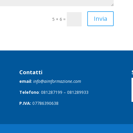
Invia
5 + 6
=
Contatti
email
:
info@aimformazione.com
Telefono
: 081287199 – 081289933
P.IVA:
07786390638